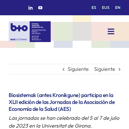
Saltar
ES
EUS
EN
al
contenido
Toggl
Navig
INICIO
BIOSISTEMAK
Siguiente
Siguiente
ÁREAS DE INVESTIGACIÓN
Biosistemak (antes Kronikgune) participa en la
XLII edición de las Jornadas de la Asociación de
GRUPOS DE INVESTIGACIÓN
Economía de la Salud (AES)
Las jornadas se han celebrado del 5 al 7 de julio
PROYECTOS/COLABORACIONES
de 2023 en la Universitat de Girona.