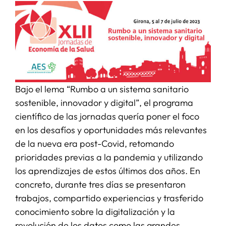
SERVICIOS
APOYO I+D+I
Bajo el lema “Rumbo a un sistema sanitario
NOTICIAS
sostenible, innovador y digital”, el programa
científico de las jornadas quería poner el foco
en los desafíos y oportunidades más relevantes
de la nueva era post-Covid, retomando
prioridades previas a la pandemia y utilizando
los aprendizajes de estos últimos dos años. En
concreto, durante tres días se presentaron
trabajos, compartido experiencias y trasferido
conocimiento sobre la digitalización y la
revolución de los datos como las grandes