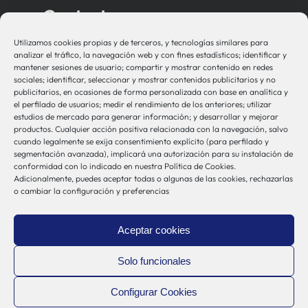
Contacto
Utilizamos cookies propias y de terceros, y tecnologías similares para
bio-sistemak@bio-sistemak.eus
analizar el tráfico, la navegación web y con fines estadísticos; identificar y
mantener sesiones de usuario; compartir y mostrar contenido en redes
944 00 77 90
sociales; identificar, seleccionar y mostrar contenidos publicitarios y no
publicitarios, en ocasiones de forma personalizada con base en analítica y
el perfilado de usuarios; medir el rendimiento de los anteriores; utilizar
estudios de mercado para generar información; y desarrollar y mejorar
productos. Cualquier acción positiva relacionada con la navegación, salvo
Otros Enlaces
cuando legalmente se exija consentimiento explícito (para perfilado y
segmentación avanzada), implicará una autorización para su instalación de
conformidad con lo indicado en nuestra Política de Cookies.
Adicionalmente, puedes aceptar todas o algunas de las cookies, rechazarlas
Osakidetza
o cambiar la configuración y preferencias
Bioef
Gobierno Vasco
Aceptar cookies
UPV/EHU
Aviso-Legal
Solo funcionales
Política de Privacidad
Configurar Cookies
Política de Cookies