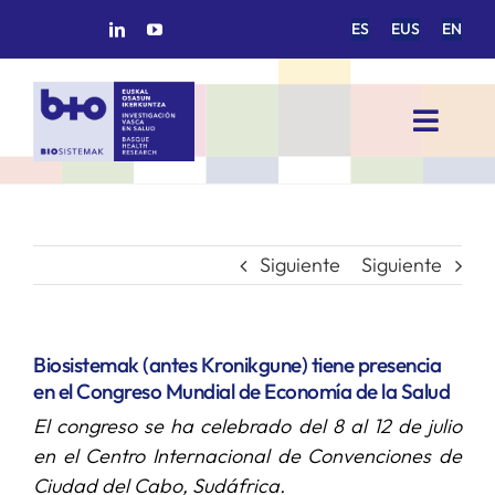
Saltar
ES
EUS
EN
al
contenido
Toggl
Navig
INICIO
BIOSISTEMAK
Siguiente
Siguiente
ÁREAS DE INVESTIGACIÓN
Biosistemak (antes Kronikgune) tiene presencia
en el Congreso Mundial de Economía de la Salud
GRUPOS DE INVESTIGACIÓN
El congreso se ha celebrado del 8 al 12 de julio
en el Centro Internacional de Convenciones de
PROYECTOS/COLABORACIONES
Ciudad del Cabo, Sudáfrica.