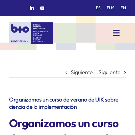
Saltar
ES
EUS
EN
al
contenido
Toggl
Navig
INICIO
BIOSISTEMAK
Siguiente
Siguiente
ÁREAS DE INVESTIGACIÓN
Organizamos un curso de verano de UIK sobre
ciencia de la implementación
GRUPOS DE INVESTIGACIÓN
Organizamos un curso
PROYECTOS/COLABORACIONES