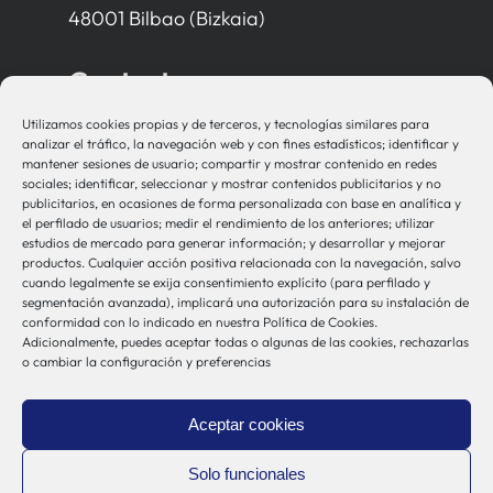
48001 Bilbao (Bizkaia)
Contacto
Utilizamos cookies propias y de terceros, y tecnologías similares para
bio-sistemak@bio-sistemak.eus
analizar el tráfico, la navegación web y con fines estadísticos; identificar y
mantener sesiones de usuario; compartir y mostrar contenido en redes
944 00 77 90
sociales; identificar, seleccionar y mostrar contenidos publicitarios y no
publicitarios, en ocasiones de forma personalizada con base en analítica y
el perfilado de usuarios; medir el rendimiento de los anteriores; utilizar
estudios de mercado para generar información; y desarrollar y mejorar
productos. Cualquier acción positiva relacionada con la navegación, salvo
Otros Enlaces
cuando legalmente se exija consentimiento explícito (para perfilado y
segmentación avanzada), implicará una autorización para su instalación de
conformidad con lo indicado en nuestra Política de Cookies.
Adicionalmente, puedes aceptar todas o algunas de las cookies, rechazarlas
Osakidetza
o cambiar la configuración y preferencias
Bioef
Gobierno Vasco
Aceptar cookies
UPV/EHU
Aviso-Legal
Solo funcionales