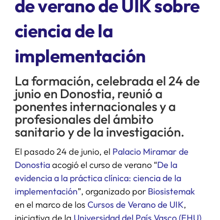
de verano de UIK sobre
ciencia de la
SERVICIOS
implementación
APOYO I+D+I
La formación, celebrada el 24 de
NOTICIAS
junio en Donostia, reunió a
ponentes internacionales y a
profesionales del ámbito
sanitario y de la investigación.
El pasado 24 de junio, el
Palacio Miramar de
Donostia
acogió el curso de verano “
De la
evidencia a la práctica clínica: ciencia de la
implementación
”, organizado por
Biosistemak
en el marco de los
Cursos de Verano de UIK
,
iniciativa de la
Universidad del País Vasco (EHU)
.