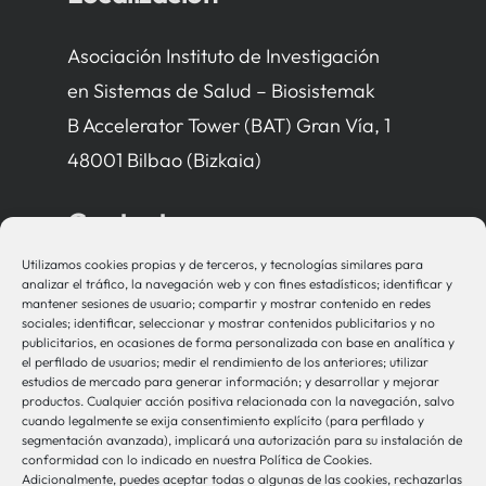
Asociación Instituto de Investigación
en Sistemas de Salud – Biosistemak
B Accelerator Tower (BAT) Gran Vía, 1
48001 Bilbao (Bizkaia)
Contacto
Utilizamos cookies propias y de terceros, y tecnologías similares para
bio-sistemak@bio-sistemak.eus
analizar el tráfico, la navegación web y con fines estadísticos; identificar y
mantener sesiones de usuario; compartir y mostrar contenido en redes
944 00 77 90
sociales; identificar, seleccionar y mostrar contenidos publicitarios y no
publicitarios, en ocasiones de forma personalizada con base en analítica y
el perfilado de usuarios; medir el rendimiento de los anteriores; utilizar
estudios de mercado para generar información; y desarrollar y mejorar
productos. Cualquier acción positiva relacionada con la navegación, salvo
Otros Enlaces
cuando legalmente se exija consentimiento explícito (para perfilado y
segmentación avanzada), implicará una autorización para su instalación de
conformidad con lo indicado en nuestra Política de Cookies.
Adicionalmente, puedes aceptar todas o algunas de las cookies, rechazarlas