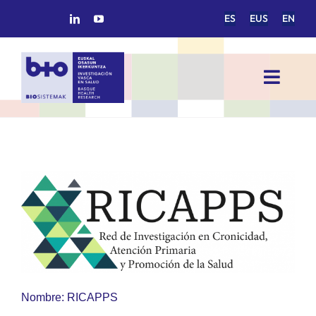
Saltar
ES
EUS
EN
al
contenido
Toggl
Navig
INICIO
BIOSISTEMAK
ÁREAS DE INVESTIGACIÓN
GRUPOS DE INVESTIGACIÓN
Nombre:
RICAPPS
PROYECTOS/COLABORACIONES