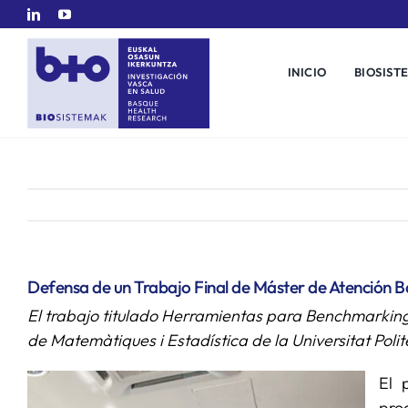
Saltar
al
contenido
INICIO
BIOSIST
Defensa de un Trabajo Final de Máster de Atención 
El trabajo titulado Herramientas para Benchmarking 
de Matemàtiques i Estadística de la Universitat Pol
El 
pr