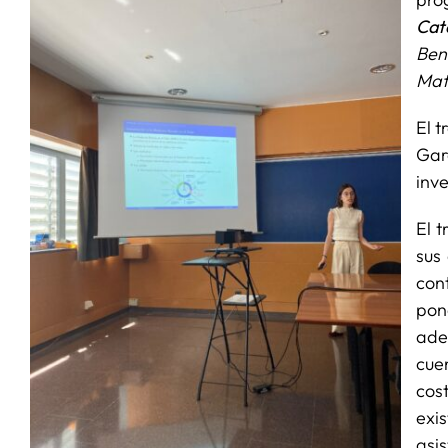
Cat
Ben
Mat
El 
Gar
inve
El 
sus
con
pon
ade
cue
cos
exi
asi