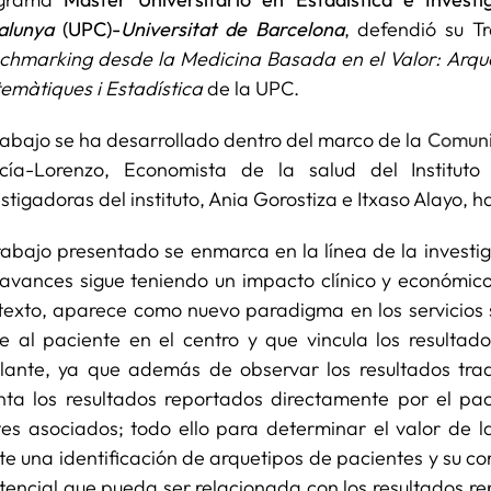
alunya
(UPC)-
Universitat de Barcelona
, defendió su T
chmarking desde la Medicina Basada en el Valor: Arque
emàtiques i Estadística
de la UPC.
trabajo se ha desarrollado dentro del marco de la
Comuni
cía-Lorenzo, Economista de la salud del Instituto
stigadoras del instituto, Ania Gorostiza e Itxaso Alayo, 
trabajo presentado se enmarca en la línea de la inves
 avances sigue teniendo un impacto clínico y económico
texto, aparece como nuevo paradigma en los servicios 
e al paciente en el centro y que vincula los resulta
lante, ya que además de observar los resultados tradi
nta los resultados reportados directamente por el paci
tes asociados; todo ello para determinar el valor de la
ste una identificación de arquetipos de pacientes y su c
stencial que pueda ser relacionada con los resultados r