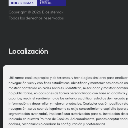
Copyright © 2026 Biosistemak
Todos los derechos reservados
Localización
Asociación Instituto de Investigación
en Sistemas de Salud – Biosistemak
Utilizamos cookies propias y de terceros, y tecnologías similares para analizar e
navegación web y con fines estadísticos; identificar y mantener sesiones de us
B Accelerator Tower (BAT) Gran Vía, 1
mostrar contenido en redes sociales; identificar, seleccionar y mostrar conteni
no publicitarios, en ocasiones de forma personalizada con base en analítica y 
48001 Bilbao (Bizkaia)
usuarios; medir el rendimiento de los anteriores; utilizar estudios de mercado
información; y desarrollar y mejorar productos. Cualquier acción positiva rel
navegación, salvo cuando legalmente se exija consentimiento explícito (para p
segmentación avanzada), implicará una autorización para su instalación de 
indicado en nuestra Política de Cookies. Adicionalmente, puedes aceptar todas
cookies, rechazarlas o cambiar la configuración y preferencias