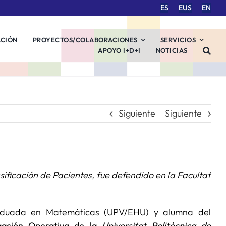
ES
EUS
EN
ACIÓN
PROYECTOS/COLABORACIONES
SERVICIOS
APOYO I+D+I
NOTICIAS
Siguiente
Siguiente
ificación de Pacientes, fue defendido en la Facultat
raduada en Matemáticas (UPV/EHU) y alumna del
igación Operativa de la
Universitat Politècnica de