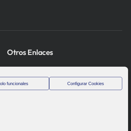
Otros Enlaces
Osakidetza
Bioef
olo funcionales
Configurar Cookies
Gobierno Vasco
UPV/EHU
Aviso-Legal
Política de Privacidad
Política de Cookies
Sistema Interno de Información