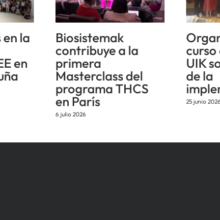
 en la
Biosistemak
Organ
n
contribuye a la
curso
EE en
primera
UIK s
uña
Masterclass del
de la
programa THCS
imple
en París
25 junio 202
6 julio 2026