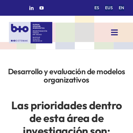
Saltar
ES
EUS
EN
al
contenido
Toggl
Navig
INICIO
Desarrollo y evaluación de modelos
BIOSISTEMAK
organizativos
ÁREAS DE INVESTIGACIÓN
Las prioridades dentro
GRUPOS DE INVESTIGACIÓN
de esta área de
investigación son:
PROYECTOS/COLABORACIONES