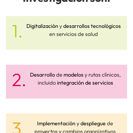
SERVICIOS
1.
Digitalización
y
desarrollos tecnológicos
en servicios de salud
APOYO I+D+I
NOTICIAS
2.
Desarrollo
de
modelos
y rutas clínicas,
incluido
integración de servicios
3.
Implementación
y
despliegue
de
proyectos y cambios organizativos