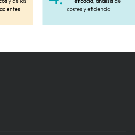
icos
y de los
eficacia, análisis
de
acientes
costes y eficiencia