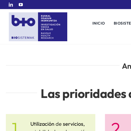
Saltar
al
contenido
INICIO
BIOSIST
An
Las prioridades 
1.
2.
Utilización
de
servicios,