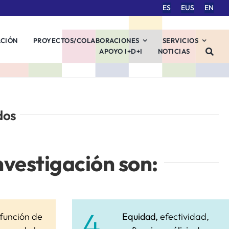
ES
EUS
EN
ACIÓN
PROYECTOS/COLABORACIONES
SERVICIOS
APOYO I+D+I
NOTICIAS
dos
nvestigación son:
4.
función de
Equidad,
efectividad,