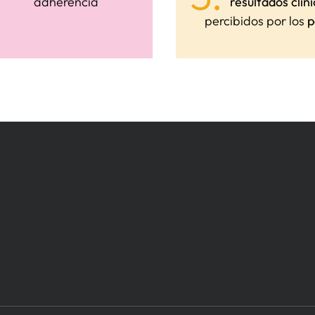
adherencia
resultados clín
percibidos por los
p