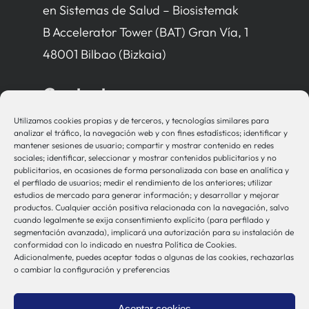
en Sistemas de Salud – Biosistemak
B Accelerator Tower (BAT) Gran Vía, 1
48001 Bilbao (Bizkaia)
Contacto
Utilizamos cookies propias y de terceros, y tecnologías similares para
bio-sistemak@bio-sistemak.eus
analizar el tráfico, la navegación web y con fines estadísticos; identificar y
mantener sesiones de usuario; compartir y mostrar contenido en redes
944 00 77 90
sociales; identificar, seleccionar y mostrar contenidos publicitarios y no
publicitarios, en ocasiones de forma personalizada con base en analítica y
el perfilado de usuarios; medir el rendimiento de los anteriores; utilizar
estudios de mercado para generar información; y desarrollar y mejorar
productos. Cualquier acción positiva relacionada con la navegación, salvo
Otros Enlaces
cuando legalmente se exija consentimiento explícito (para perfilado y
segmentación avanzada), implicará una autorización para su instalación de
conformidad con lo indicado en nuestra Política de Cookies.
Adicionalmente, puedes aceptar todas o algunas de las cookies, rechazarlas
Osakidetza
o cambiar la configuración y preferencias
Bioef
Gobierno Vasco
Aceptar cookies