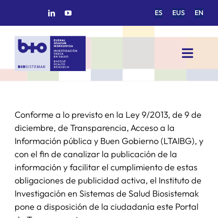
Saltar
ES
EUS
EN
al
contenido
Toggl
Navig
INICIO
Conforme a lo previsto en la Ley 9/2013, de 9 de
BIOSISTEMAK
diciembre, de Transparencia, Acceso a la
Información pública y Buen Gobierno (LTAIBG), y
ÁREAS DE INVESTIGACIÓN
con el fin de canalizar la publicación de la
información y facilitar el cumplimiento de estas
GRUPOS DE INVESTIGACIÓN
obligaciones de publicidad activa, el Instituto de
Investigación en Sistemas de Salud Biosistemak
pone a disposición de la ciudadanía este Portal
PROYECTOS/COLABORACIONES