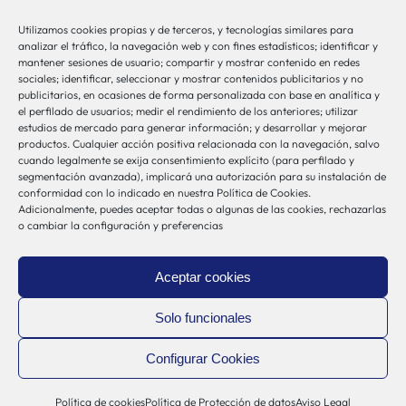
Utilizamos cookies propias y de terceros, y tecnologías similares para
bio-sistemak@bio-sistemak.eus
analizar el tráfico, la navegación web y con fines estadísticos; identificar y
mantener sesiones de usuario; compartir y mostrar contenido en redes
944 00 77 90
sociales; identificar, seleccionar y mostrar contenidos publicitarios y no
publicitarios, en ocasiones de forma personalizada con base en analítica y
el perfilado de usuarios; medir el rendimiento de los anteriores; utilizar
estudios de mercado para generar información; y desarrollar y mejorar
productos. Cualquier acción positiva relacionada con la navegación, salvo
Otros Enlaces
cuando legalmente se exija consentimiento explícito (para perfilado y
segmentación avanzada), implicará una autorización para su instalación de
conformidad con lo indicado en nuestra Política de Cookies.
Adicionalmente, puedes aceptar todas o algunas de las cookies, rechazarlas
Osakidetza
o cambiar la configuración y preferencias
Bioef
Gobierno Vasco
Aceptar cookies
UPV/EHU
Aviso-Legal
Solo funcionales
Política de Privacidad
Configurar Cookies
Política de Cookies
Sistema Interno de Información
Política de cookies
Política de Protección de datos
Aviso Legal