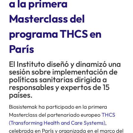
a la primera
Masterclass del
SERVICIOS
programa THCS en
APOYO I+D+I
París
NOTICIAS
El Instituto diseñó y dinamizó una
sesión sobre implementación de
políticas sanitarias dirigida a
responsables y expertos de 15
países.
Biosistemak ha participado en la primera
Masterclass del partenariado europeo
THCS
(Transforming Health and Care Systems)
,
celebrada en París y organizada en el marco del