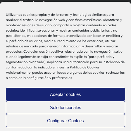
Contacto
Utilizamos cookies propias y de terceros, y tecnologías similares para
bio-sistemak@bio-sistemak.eus
analizar el tráfico, la navegación web y con fines estadísticos; identificar y
mantener sesiones de usuario; compartir y mostrar contenido en redes
944 00 77 90
sociales; identificar, seleccionar y mostrar contenidos publicitarios y no
publicitarios, en ocasiones de forma personalizada con base en analítica y
el perfilado de usuarios; medir el rendimiento de los anteriores; utilizar
estudios de mercado para generar información; y desarrollar y mejorar
productos. Cualquier acción positiva relacionada con la navegación, salvo
Otros Enlaces
cuando legalmente se exija consentimiento explícito (para perfilado y
segmentación avanzada), implicará una autorización para su instalación de
conformidad con lo indicado en nuestra Política de Cookies.
Adicionalmente, puedes aceptar todas o algunas de las cookies, rechazarlas
Osakidetza
o cambiar la configuración y preferencias
Bioef
Gobierno Vasco
Aceptar cookies
UPV/EHU
Aviso-Legal
Solo funcionales
Política de Privacidad
Configurar Cookies
Política de Cookies
Sistema Interno de Información