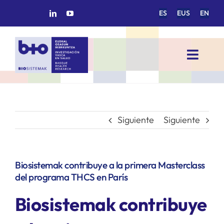
Saltar
ES
EUS
EN
al
contenido
Toggl
Navig
INICIO
BIOSISTEMAK
Siguiente
Siguiente
ÁREAS DE INVESTIGACIÓN
Biosistemak contribuye a la primera Masterclass
del programa THCS en París
GRUPOS DE INVESTIGACIÓN
Biosistemak contribuye
PROYECTOS/COLABORACIONES