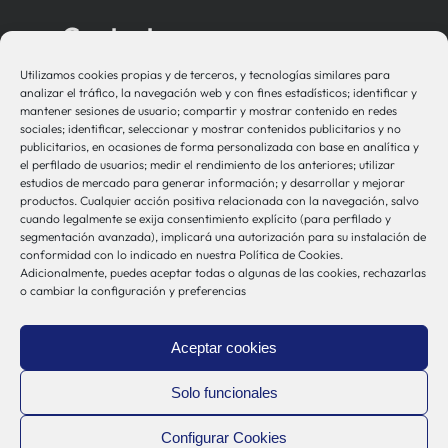
Contacto
Utilizamos cookies propias y de terceros, y tecnologías similares para
bio-sistemak@bio-sistemak.eus
analizar el tráfico, la navegación web y con fines estadísticos; identificar y
mantener sesiones de usuario; compartir y mostrar contenido en redes
944 00 77 90
sociales; identificar, seleccionar y mostrar contenidos publicitarios y no
publicitarios, en ocasiones de forma personalizada con base en analítica y
el perfilado de usuarios; medir el rendimiento de los anteriores; utilizar
estudios de mercado para generar información; y desarrollar y mejorar
productos. Cualquier acción positiva relacionada con la navegación, salvo
Otros Enlaces
cuando legalmente se exija consentimiento explícito (para perfilado y
segmentación avanzada), implicará una autorización para su instalación de
conformidad con lo indicado en nuestra Política de Cookies.
Adicionalmente, puedes aceptar todas o algunas de las cookies, rechazarlas
Osakidetza
o cambiar la configuración y preferencias
Bioef
Gobierno Vasco
Aceptar cookies
UPV/EHU
Aviso-Legal
Solo funcionales
Política de Privacidad
Configurar Cookies
Política de Cookies