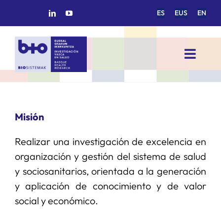
Saltar
ES
EUS
EN
al
contenido
Toggl
Navig
INICIO
Misión
BIOSISTEMAK
Realizar una investigación de excelencia en
ÁREAS DE INVESTIGACIÓN
organización y gestión del sistema de salud
y sociosanitarios, orientada a la generación
GRUPOS DE INVESTIGACIÓN
y aplicación de conocimiento y de valor
social y económico.
PROYECTOS/COLABORACIONES