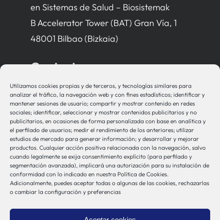
en Sistemas de Salud – Biosistemak
B Accelerator Tower (BAT) Gran Vía, 1
48001 Bilbao (Bizkaia)
Contacto
Utilizamos cookies propias y de terceros, y tecnologías similares para
bio-sistemak@bio-sistemak.eus
analizar el tráfico, la navegación web y con fines estadísticos; identificar y
mantener sesiones de usuario; compartir y mostrar contenido en redes
944 00 77 90
sociales; identificar, seleccionar y mostrar contenidos publicitarios y no
publicitarios, en ocasiones de forma personalizada con base en analítica y
el perfilado de usuarios; medir el rendimiento de los anteriores; utilizar
estudios de mercado para generar información; y desarrollar y mejorar
productos. Cualquier acción positiva relacionada con la navegación, salvo
Otros Enlaces
cuando legalmente se exija consentimiento explícito (para perfilado y
segmentación avanzada), implicará una autorización para su instalación de
conformidad con lo indicado en nuestra Política de Cookies.
Adicionalmente, puedes aceptar todas o algunas de las cookies, rechazarlas
Osakidetza
o cambiar la configuración y preferencias
Bioef
Gobierno Vasco
Aceptar cookies