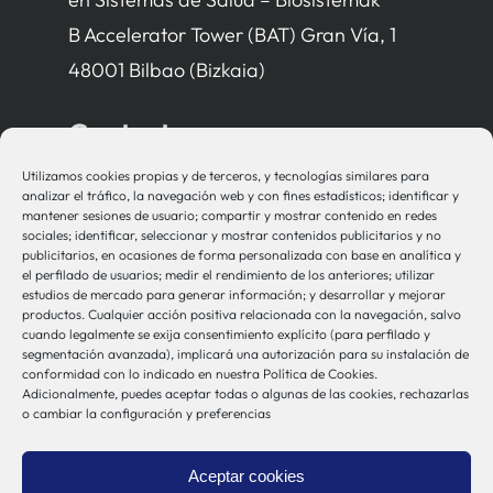
B Accelerator Tower (BAT) Gran Vía, 1
48001 Bilbao (Bizkaia)
Contacto
Utilizamos cookies propias y de terceros, y tecnologías similares para
bio-sistemak@bio-sistemak.eus
analizar el tráfico, la navegación web y con fines estadísticos; identificar y
mantener sesiones de usuario; compartir y mostrar contenido en redes
944 00 77 90
sociales; identificar, seleccionar y mostrar contenidos publicitarios y no
publicitarios, en ocasiones de forma personalizada con base en analítica y
el perfilado de usuarios; medir el rendimiento de los anteriores; utilizar
estudios de mercado para generar información; y desarrollar y mejorar
productos. Cualquier acción positiva relacionada con la navegación, salvo
Otros Enlaces
cuando legalmente se exija consentimiento explícito (para perfilado y
segmentación avanzada), implicará una autorización para su instalación de
conformidad con lo indicado en nuestra Política de Cookies.
Adicionalmente, puedes aceptar todas o algunas de las cookies, rechazarlas
Osakidetza
o cambiar la configuración y preferencias
Bioef
Gobierno Vasco
Aceptar cookies
UPV/EHU