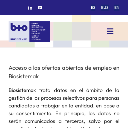
Saltar
ES
EUS
EN
al
contenido
Toggl
Navig
INICIO
Acceso a las ofertas abiertas de empleo en
BIOSISTEMAK
Biosistemak
ÁREAS DE INVESTIGACIÓN
Biosistemak
trata datos en el ámbito de la
gestión de los procesos selectivos para personas
GRUPOS DE INVESTIGACIÓN
candidatas a trabajar en la entidad, en base a
su consentimiento. En principio, los datos no
serán comunicados a terceros, salvo por el
PROYECTOS/COLABORACIONES