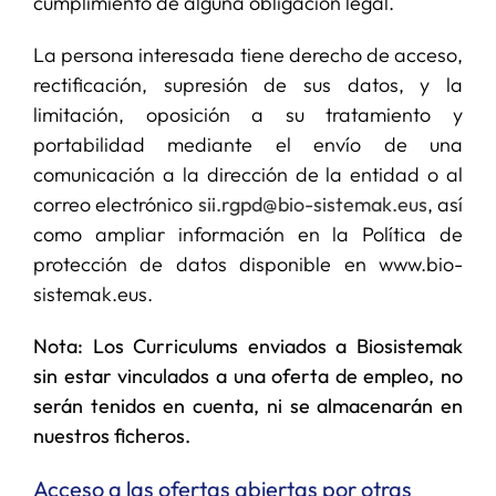
cumplimiento de alguna obligación legal.
La persona interesada tiene derecho de acceso,
SERVICIOS
rectificación, supresión de sus datos, y la
limitación, oposición a su tratamiento y
APOYO I+D+I
portabilidad mediante el envío de una
comunicación a la dirección de la entidad o al
NOTICIAS
correo electrónico
sii.rgpd@bio-sistemak.eus
, así
como ampliar información en la Política de
protección de datos disponible en www.bio-
sistemak.eus.
Nota: Los Curriculums enviados a Biosistemak
sin estar vinculados a una oferta de empleo, no
serán tenidos en cuenta, ni se almacenarán en
nuestros ficheros.
Acceso a las ofertas abiertas por otras