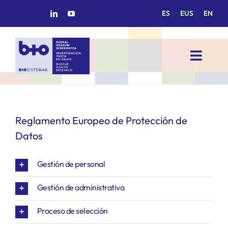
Saltar
ES
EUS
EN
al
contenido
Toggl
Navig
INICIO
Reglamento Europeo de Protección de
BIOSISTEMAK
Datos
ÁREAS DE INVESTIGACIÓN
Gestión de personal
GRUPOS DE INVESTIGACIÓN
Gestión de administrativa
Proceso de selección
PROYECTOS/COLABORACIONES