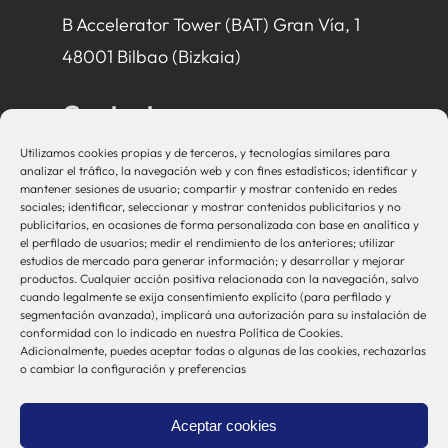
B Accelerator Tower (BAT) Gran Vía, 1
48001 Bilbao (Bizkaia)
Contacto
Utilizamos cookies propias y de terceros, y tecnologías similares para
bio-sistemak@bio-sistemak.eus
analizar el tráfico, la navegación web y con fines estadísticos; identificar y
mantener sesiones de usuario; compartir y mostrar contenido en redes
944 00 77 90
sociales; identificar, seleccionar y mostrar contenidos publicitarios y no
publicitarios, en ocasiones de forma personalizada con base en analítica y
el perfilado de usuarios; medir el rendimiento de los anteriores; utilizar
estudios de mercado para generar información; y desarrollar y mejorar
productos. Cualquier acción positiva relacionada con la navegación, salvo
Otros Enlaces
cuando legalmente se exija consentimiento explícito (para perfilado y
segmentación avanzada), implicará una autorización para su instalación de
conformidad con lo indicado en nuestra Política de Cookies.
Adicionalmente, puedes aceptar todas o algunas de las cookies, rechazarlas
Osakidetza
o cambiar la configuración y preferencias
Bioef
Gobierno Vasco
Aceptar cookies
UPV/EHU