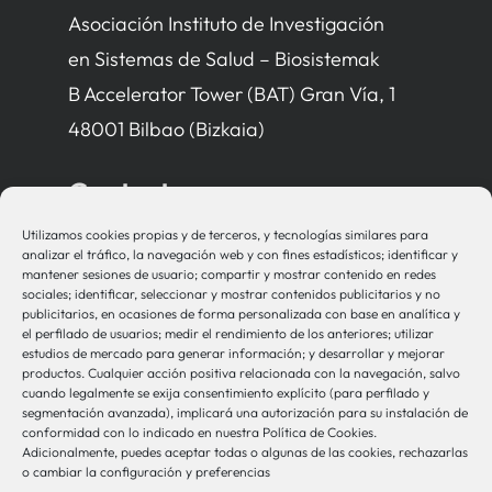
Asociación Instituto de Investigación
en Sistemas de Salud – Biosistemak
B Accelerator Tower (BAT) Gran Vía, 1
48001 Bilbao (Bizkaia)
Contacto
Utilizamos cookies propias y de terceros, y tecnologías similares para
bio-sistemak@bio-sistemak.eus
analizar el tráfico, la navegación web y con fines estadísticos; identificar y
mantener sesiones de usuario; compartir y mostrar contenido en redes
944 00 77 90
sociales; identificar, seleccionar y mostrar contenidos publicitarios y no
publicitarios, en ocasiones de forma personalizada con base en analítica y
el perfilado de usuarios; medir el rendimiento de los anteriores; utilizar
estudios de mercado para generar información; y desarrollar y mejorar
productos. Cualquier acción positiva relacionada con la navegación, salvo
Otros Enlaces
cuando legalmente se exija consentimiento explícito (para perfilado y
segmentación avanzada), implicará una autorización para su instalación de
conformidad con lo indicado en nuestra Política de Cookies.
Adicionalmente, puedes aceptar todas o algunas de las cookies, rechazarlas
Osakidetza
o cambiar la configuración y preferencias
Bioef