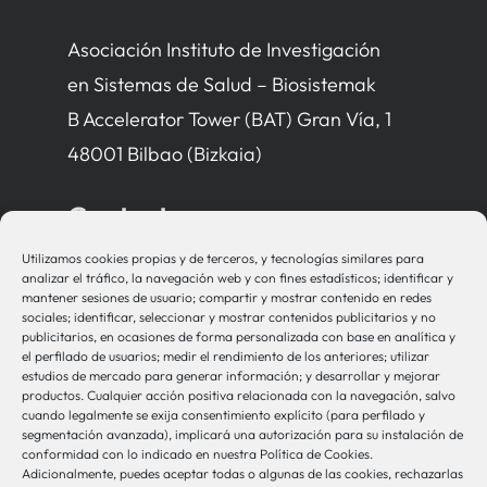
Asociación Instituto de Investigación
en Sistemas de Salud – Biosistemak
B Accelerator Tower (BAT) Gran Vía, 1
48001 Bilbao (Bizkaia)
Contacto
Utilizamos cookies propias y de terceros, y tecnologías similares para
bio-sistemak@bio-sistemak.eus
analizar el tráfico, la navegación web y con fines estadísticos; identificar y
mantener sesiones de usuario; compartir y mostrar contenido en redes
944 00 77 90
sociales; identificar, seleccionar y mostrar contenidos publicitarios y no
publicitarios, en ocasiones de forma personalizada con base en analítica y
el perfilado de usuarios; medir el rendimiento de los anteriores; utilizar
estudios de mercado para generar información; y desarrollar y mejorar
productos. Cualquier acción positiva relacionada con la navegación, salvo
Otros Enlaces
cuando legalmente se exija consentimiento explícito (para perfilado y
segmentación avanzada), implicará una autorización para su instalación de
conformidad con lo indicado en nuestra Política de Cookies.
Adicionalmente, puedes aceptar todas o algunas de las cookies, rechazarlas
Osakidetza