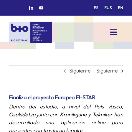
Saltar
ES
EUS
EN
al
contenido
Toggl
Navig
INICIO
BIOSISTEMAK
Siguiente
Siguiente
ÁREAS DE INVESTIGACIÓN
Finaliza el proyecto Europeo FI-STAR
Dentro del estudio, a
nivel del País Vasco,
GRUPOS DE INVESTIGACIÓN
Osakidetza
junto con
Kronikgune
y
Tekniker
han
desarrollado una aplicación online para
PROYECTOS/COLABORACIONES
pacientes con trastorno bipolar.