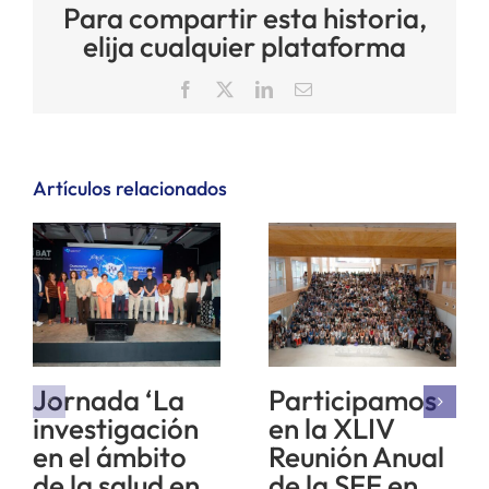
Para compartir esta historia,
elija cualquier plataforma
Facebook
X
LinkedIn
Correo
electrónico
Artículos relacionados
Jornada ‘La
Participamos
investigación
en la XLIV
en el ámbito
Reunión Anual
de la salud en
de la SEE en