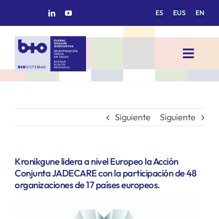
Saltar
ES
EUS
EN
al
contenido
Toggl
Navig
INICIO
BIOSISTEMAK
Siguiente
Siguiente
ÁREAS DE INVESTIGACIÓN
Kronikgune lidera a nivel Europeo la Acción
Conjunta JADECARE con la participación de 48
GRUPOS DE INVESTIGACIÓN
organizaciones de 17 países europeos.
PROYECTOS/COLABORACIONES