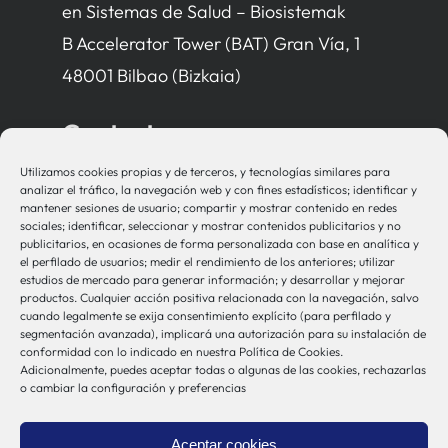
en Sistemas de Salud – Biosistemak
B Accelerator Tower (BAT) Gran Vía, 1
48001 Bilbao (Bizkaia)
Contacto
Utilizamos cookies propias y de terceros, y tecnologías similares para
bio-sistemak@bio-sistemak.eus
analizar el tráfico, la navegación web y con fines estadísticos; identificar y
mantener sesiones de usuario; compartir y mostrar contenido en redes
944 00 77 90
sociales; identificar, seleccionar y mostrar contenidos publicitarios y no
publicitarios, en ocasiones de forma personalizada con base en analítica y
el perfilado de usuarios; medir el rendimiento de los anteriores; utilizar
estudios de mercado para generar información; y desarrollar y mejorar
productos. Cualquier acción positiva relacionada con la navegación, salvo
Otros Enlaces
cuando legalmente se exija consentimiento explícito (para perfilado y
segmentación avanzada), implicará una autorización para su instalación de
conformidad con lo indicado en nuestra Política de Cookies.
Adicionalmente, puedes aceptar todas o algunas de las cookies, rechazarlas
Osakidetza
o cambiar la configuración y preferencias
Bioef
Gobierno Vasco
Aceptar cookies