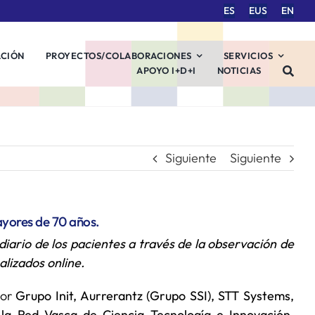
ES
EUS
EN
ACIÓN
PROYECTOS/COLABORACIONES
SERVICIOS
APOYO I+D+I
NOTICIAS
Siguiente
Siguiente
ayores de 70 años.
 diario de los pacientes a través de la observación de
alizados online.
or
Grupo Init, Aurrerantz (
Grupo SSI), STT Systems,
la Red Vasca de Ciencia Tecnología e Innovación,