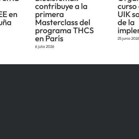
n
contribuye a la
curso
EE en
primera
UIK s
uña
Masterclass del
de la
programa THCS
imple
en París
25 junio 202
6 julio 2026