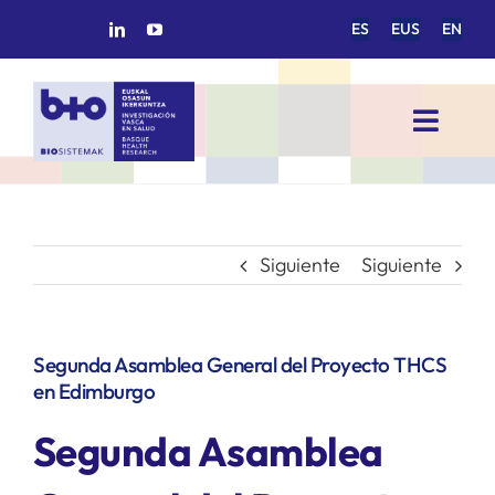
Saltar
ES
EUS
EN
al
contenido
Toggl
Navig
INICIO
BIOSISTEMAK
Siguiente
Siguiente
ÁREAS DE INVESTIGACIÓN
Segunda Asamblea General del Proyecto THCS
en Edimburgo
GRUPOS DE INVESTIGACIÓN
Segunda Asamblea
PROYECTOS/COLABORACIONES