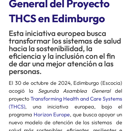
General del Proyecto
THCS en Edimburgo
SERVICIOS
Esta iniciativa europea busca
APOYO I+D+I
transformar los sistemas de salud
hacia la sostenibilidad, la
NOTICIAS
eficiencia y la inclusión con el fin
de dar una mejor atención a las
personas.
El 30 de octubre de 2024, Edimburgo (Escocia)
acogió la
Segunda Asamblea General
del
proyecto
Transforming Health and Care Systems
(THCS)
, una iniciativa europea, bajo el
programa
Horizon Europe
, que busca apoyar un
nuevo modelo de atención de los sistemas de
salud más sostenibles, eficientes, resilientes e