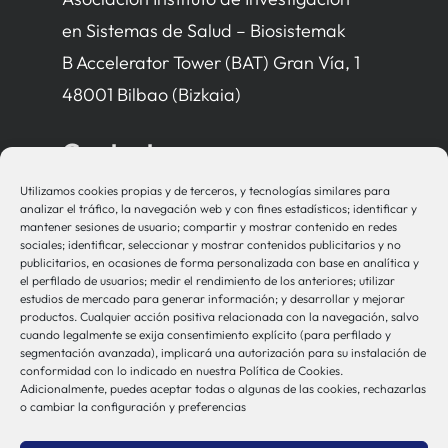
en Sistemas de Salud – Biosistemak
B Accelerator Tower (BAT) Gran Vía, 1
48001 Bilbao (Bizkaia)
Contacto
Utilizamos cookies propias y de terceros, y tecnologías similares para
bio-sistemak@bio-sistemak.eus
analizar el tráfico, la navegación web y con fines estadísticos; identificar y
mantener sesiones de usuario; compartir y mostrar contenido en redes
944 00 77 90
sociales; identificar, seleccionar y mostrar contenidos publicitarios y no
publicitarios, en ocasiones de forma personalizada con base en analítica y
el perfilado de usuarios; medir el rendimiento de los anteriores; utilizar
estudios de mercado para generar información; y desarrollar y mejorar
productos. Cualquier acción positiva relacionada con la navegación, salvo
Otros Enlaces
cuando legalmente se exija consentimiento explícito (para perfilado y
segmentación avanzada), implicará una autorización para su instalación de
conformidad con lo indicado en nuestra Política de Cookies.
Adicionalmente, puedes aceptar todas o algunas de las cookies, rechazarlas
Osakidetza
o cambiar la configuración y preferencias
Bioef