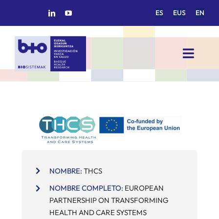
Saltar
ES
EUS
EN
al
contenido
Toggl
Navig
INICIO
BIOSISTEMAK
ÁREAS DE INVESTIGACIÓN
NOMBRE:
THCS
GRUPOS DE INVESTIGACIÓN
NOMBRE COMPLETO:
EUROPEAN
PARTNERSHIP ON TRANSFORMING
PROYECTOS/COLABORACIONES
HEALTH AND CARE SYSTEMS