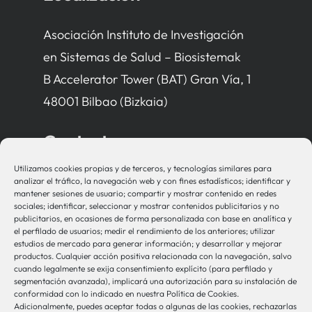
Asociación Instituto de Investigación
en Sistemas de Salud – Biosistemak
B Accelerator Tower (BAT) Gran Vía, 1
48001 Bilbao (Bizkaia)
Contacto
Utilizamos cookies propias y de terceros, y tecnologías similares para
bio-sistemak@bio-sistemak.eus
analizar el tráfico, la navegación web y con fines estadísticos; identificar y
mantener sesiones de usuario; compartir y mostrar contenido en redes
944 00 77 90
sociales; identificar, seleccionar y mostrar contenidos publicitarios y no
publicitarios, en ocasiones de forma personalizada con base en analítica y
el perfilado de usuarios; medir el rendimiento de los anteriores; utilizar
estudios de mercado para generar información; y desarrollar y mejorar
productos. Cualquier acción positiva relacionada con la navegación, salvo
Otros Enlaces
cuando legalmente se exija consentimiento explícito (para perfilado y
segmentación avanzada), implicará una autorización para su instalación de
conformidad con lo indicado en nuestra Política de Cookies.
Adicionalmente, puedes aceptar todas o algunas de las cookies, rechazarlas