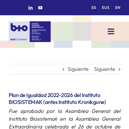
Saltar
ES
EUS
EN
al
contenido
Toggl
Navig
INICIO
BIOSISTEMAK
Siguiente
Siguiente
ÁREAS DE INVESTIGACIÓN
Plan de Igualdad 2022-2026 del Instituto
BIOSISTEMAK (antes Instituto Kronikgune)
GRUPOS DE INVESTIGACIÓN
Fue aprobado por la Asamblea General del
Instituto Biosistemak en la Asamblea General
PROYECTOS/COLABORACIONES
Extraordinaria celebrada el 26 de octubre de