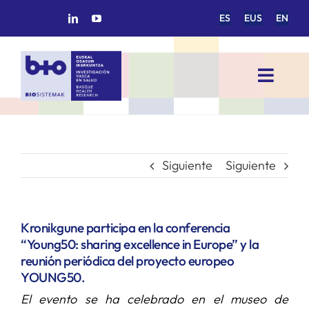
Saltar
ES
EUS
EN
al
contenido
Toggl
Navig
INICIO
BIOSISTEMAK
Siguiente
Siguiente
ÁREAS DE INVESTIGACIÓN
Kronikgune participa en la conferencia
“Young50: sharing excellence in Europe” y la
GRUPOS DE INVESTIGACIÓN
reunión periódica del proyecto europeo
YOUNG50.
El evento se ha celebrado en el museo de
PROYECTOS/COLABORACIONES