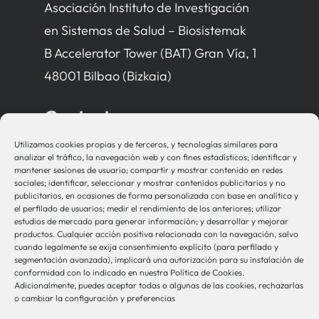
Asociación Instituto de Investigación
en Sistemas de Salud – Biosistemak
B Accelerator Tower (BAT) Gran Vía, 1
48001 Bilbao (Bizkaia)
Contacto
Utilizamos cookies propias y de terceros, y tecnologías similares para
bio-sistemak@bio-sistemak.eus
analizar el tráfico, la navegación web y con fines estadísticos; identificar y
mantener sesiones de usuario; compartir y mostrar contenido en redes
944 00 77 90
sociales; identificar, seleccionar y mostrar contenidos publicitarios y no
publicitarios, en ocasiones de forma personalizada con base en analítica y
el perfilado de usuarios; medir el rendimiento de los anteriores; utilizar
estudios de mercado para generar información; y desarrollar y mejorar
productos. Cualquier acción positiva relacionada con la navegación, salvo
Otros Enlaces
cuando legalmente se exija consentimiento explícito (para perfilado y
segmentación avanzada), implicará una autorización para su instalación de
conformidad con lo indicado en nuestra Política de Cookies.
Adicionalmente, puedes aceptar todas o algunas de las cookies, rechazarlas
Osakidetza
o cambiar la configuración y preferencias
Bioef