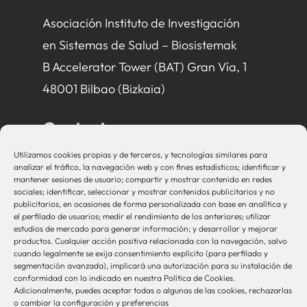
Asociación Instituto de Investigación
en Sistemas de Salud – Biosistemak
B Accelerator Tower (BAT) Gran Vía, 1
48001 Bilbao (Bizkaia)
Contacto
Utilizamos cookies propias y de terceros, y tecnologías similares para
bio-sistemak@bio-sistemak.eus
analizar el tráfico, la navegación web y con fines estadísticos; identificar y
mantener sesiones de usuario; compartir y mostrar contenido en redes
944 00 77 90
sociales; identificar, seleccionar y mostrar contenidos publicitarios y no
publicitarios, en ocasiones de forma personalizada con base en analítica y
el perfilado de usuarios; medir el rendimiento de los anteriores; utilizar
estudios de mercado para generar información; y desarrollar y mejorar
productos. Cualquier acción positiva relacionada con la navegación, salvo
Otros Enlaces
cuando legalmente se exija consentimiento explícito (para perfilado y
segmentación avanzada), implicará una autorización para su instalación de
conformidad con lo indicado en nuestra Política de Cookies.
Adicionalmente, puedes aceptar todas o algunas de las cookies, rechazarlas
Osakidetza
o cambiar la configuración y preferencias