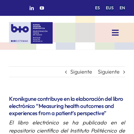
Saltar
ES
EUS
EN
al
contenido
Toggl
Navig
INICIO
BIOSISTEMAK
Siguiente
Siguiente
ÁREAS DE INVESTIGACIÓN
Kronikgune contribuye en la elaboración del libro
electrónico “Measuring health outcomes and
GRUPOS DE INVESTIGACIÓN
experiences from a patient’s perspective”
El libro electrónico se ha publicado en el
PROYECTOS/COLABORACIONES
repositorio científico del Instituto Politécnico de