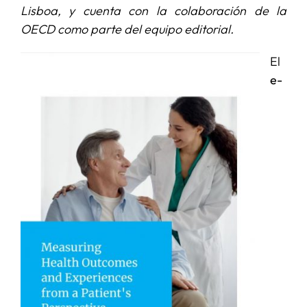
Lisboa, y cuenta con la colaboración de la
OECD como parte del equipo editorial.
SERVICIOS
El
e-
APOYO I+D+I
NOTICIAS