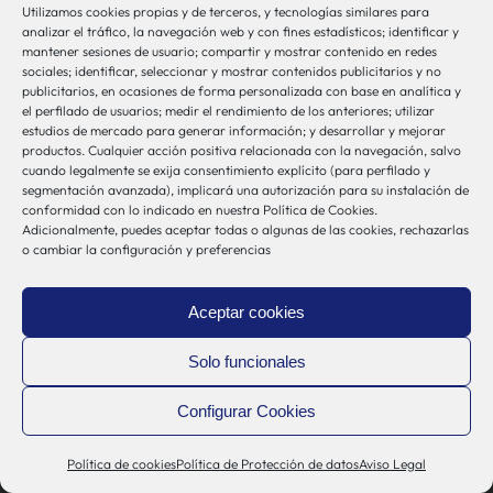
en Sistemas de Salud – Biosistemak
Utilizamos cookies propias y de terceros, y tecnologías similares para
analizar el tráfico, la navegación web y con fines estadísticos; identificar y
B Accelerator Tower (BAT) Gran Vía, 1
mantener sesiones de usuario; compartir y mostrar contenido en redes
sociales; identificar, seleccionar y mostrar contenidos publicitarios y no
48001 Bilbao (Bizkaia)
publicitarios, en ocasiones de forma personalizada con base en analítica y
el perfilado de usuarios; medir el rendimiento de los anteriores; utilizar
estudios de mercado para generar información; y desarrollar y mejorar
Contacto
productos. Cualquier acción positiva relacionada con la navegación, salvo
cuando legalmente se exija consentimiento explícito (para perfilado y
segmentación avanzada), implicará una autorización para su instalación de
bio-sistemak@bio-sistemak.eus
conformidad con lo indicado en nuestra Política de Cookies.
Adicionalmente, puedes aceptar todas o algunas de las cookies, rechazarlas
944 00 77 90
o cambiar la configuración y preferencias
Aceptar cookies
Otros Enlaces
Solo funcionales
Osakidetza
Configurar Cookies
Bioef
Política de cookies
Política de Protección de datos
Aviso Legal
Gobierno Vasco