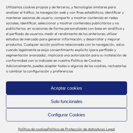
Utilizamos cookies propias y de terceros, y tecnologías similares para
bio-sistemak@bio-sistemak.eus
analizar el tráfico, la navegación web y con fines estadísticos; identificar y
mantener sesiones de usuario; compartir y mostrar contenido en redes
944 00 77 90
sociales; identificar, seleccionar y mostrar contenidos publicitarios y no
publicitarios, en ocasiones de forma personalizada con base en analítica y
el perfilado de usuarios; medir el rendimiento de los anteriores; utilizar
estudios de mercado para generar información; y desarrollar y mejorar
productos. Cualquier acción positiva relacionada con la navegación, salvo
Otros Enlaces
cuando legalmente se exija consentimiento explícito (para perfilado y
segmentación avanzada), implicará una autorización para su instalación de
conformidad con lo indicado en nuestra Política de Cookies.
Adicionalmente, puedes aceptar todas o algunas de las cookies, rechazarlas
Osakidetza
o cambiar la configuración y preferencias
Bioef
Gobierno Vasco
Aceptar cookies
UPV/EHU
Aviso-Legal
Solo funcionales
Política de Privacidad
Configurar Cookies
Política de Cookies
Sistema Interno de Información
Política de cookies
Política de Protección de datos
Aviso Legal