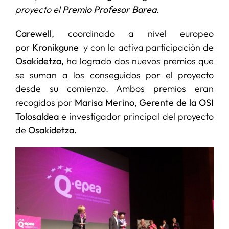
proyecto el
Premio Profesor Barea
.
SERVICIOS
Carewell
, coordinado a nivel europeo
por
Kronikgune
y con la activa participación de
APOYO I+D+I
Osakidetza,
ha logrado dos nuevos premios que
se suman a los conseguidos por el proyecto
desde su comienzo. Ambos premios eran
NOTICIAS
recogidos por
Marisa Merino
,
Gerente de la OSI
Tolosaldea
e investigador principal del proyecto
de
Osakidetza.