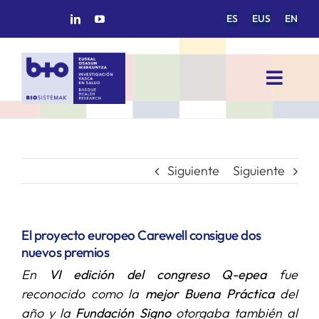
Saltar
ES
EUS
EN
al
contenido
Toggl
Navig
INICIO
BIOSISTEMAK
Siguiente
Siguiente
ÁREAS DE INVESTIGACIÓN
El proyecto europeo Carewell consigue dos
nuevos premios
GRUPOS DE INVESTIGACIÓN
En
VI edición del congreso Q-epea
fue
reconocido como la
mejor Buena Práctica
del
PROYECTOS/COLABORACIONES
año y la
Fundación Signo
otorgaba también al