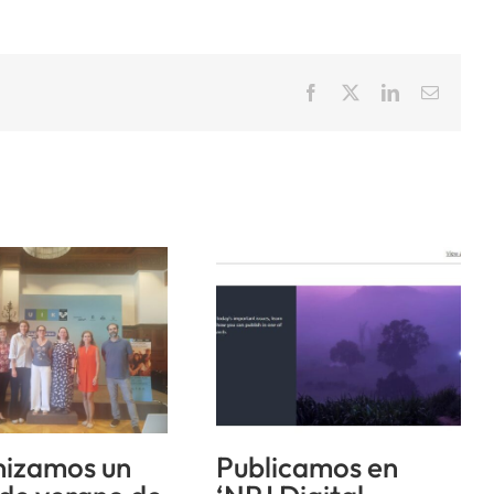
Facebook
X
LinkedIn
Correo
electrón
izamos un
Publicamos en