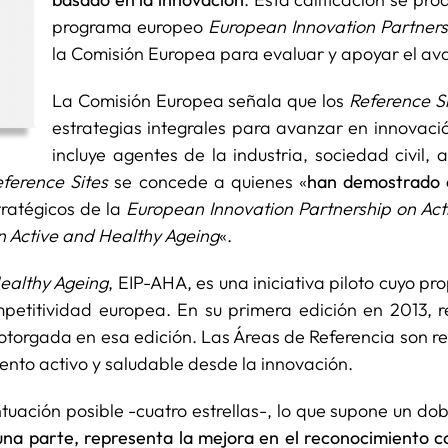
programa europeo
European Innovation Partners
la Comisión Europea para evaluar y apoyar el av
La Comisión Europea señala que los
Reference Si
estrategias integrales para avanzar en innovac
incluye agentes de la industria, sociedad civil
eference Sites
se concede a quienes «
han demostrado e
stratégicos de la
European Innovation Partnership on Act
n Active and Healthy Ageing
«.
ealthy Ageing
, EIP-AHA, es una iniciativa piloto cuyo 
petitividad europea. En su primera edición en 2013,
 otorgada en esa edición. Las Áreas de Referencia son 
ento activo y saludable desde la innovación.
uación posible -cuatro estrellas-, lo que supone un dob
una parte, representa la mejora en el reconocimiento 