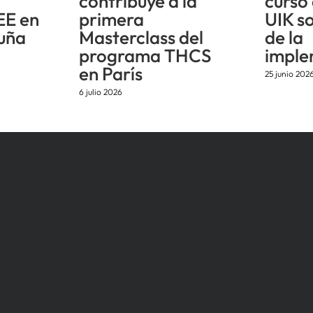
n
contribuye a la
curso
EE en
primera
UIK s
uña
Masterclass del
de la
programa THCS
imple
en París
25 junio 202
6 julio 2026