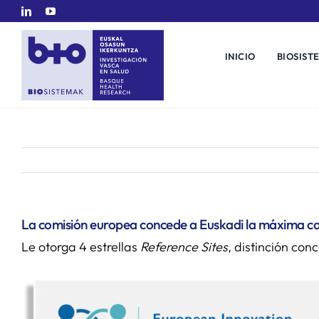
Saltar
al
contenido
INICIO
BIOSIST
La comisión europea concede a Euskadi la máxima cali
Le otorga 4 estrellas
Reference Sites
, distinción co