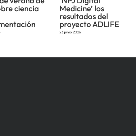
 de verano de
‘NPJ Digital
obre ciencia
Medicine’ los
resultados del
mentación
proyecto ADLIFE
6
23 junio 2026