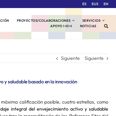
ES
EUS
EN
ACIÓN
PROYECTOS/COLABORACIONES
SERVICIOS
APOYO I+D+I
NOTICIAS
Siguiente
Siguiente
vo y saludable basado en la innovación
áxima calificación posible, cuatro estrellas, como
daje integral del envejecimiento activo y saludable
duce tras la reacreditación de los
Reference Sites
del