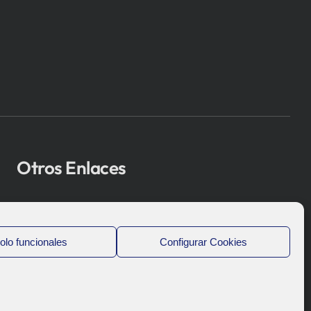
Otros Enlaces
Osakidetza
Bioef
olo funcionales
Configurar Cookies
Gobierno Vasco
UPV/EHU
Aviso-Legal
Política de Privacidad