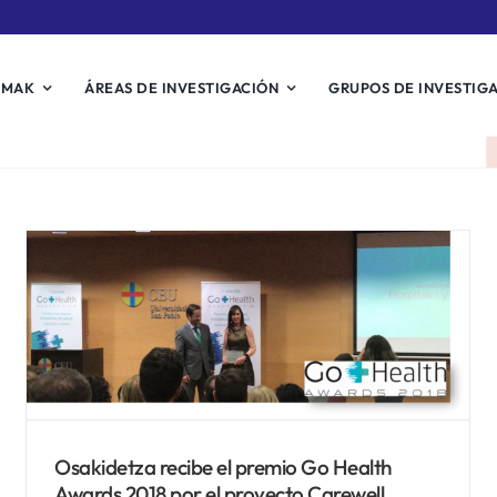
EMAK
ÁREAS DE INVESTIGACIÓN
GRUPOS DE INVESTIG
El proyecto europeo Carewell
consigue dos nuevos premios
Noticias Biosistemak
Osakidetza recibe el premio Go Health
Awards 2018 por el proyecto Carewell