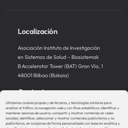
Localización
Asociación Instituto de Investigación
en Sistemas de Salud – Biosistemak
B Accelerator Tower (BAT) Gran Vía, 1
48001 Bilbao (Bizkaia)
Contacto
Utilizamos cookies propias y de terceros, y tecnologías similares para
bio-sistemak@bio-sistemak.eus
analizar el tráfico, la navegación web y con fines estadísticos; identificar y
mantener sesiones de usuario; compartir y mostrar contenido en redes
944 00 77 90
sociales; identificar, seleccionar y mostrar contenidos publicitarios y no
publicitarios, en ocasiones de forma personalizada con base en analítica y