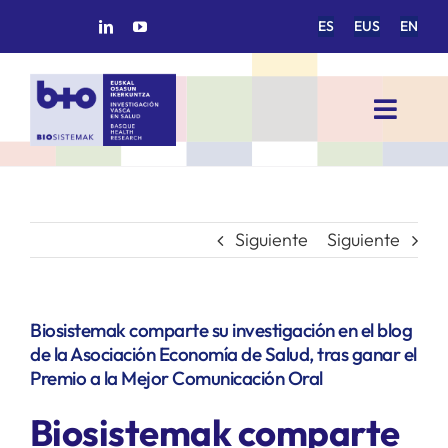
Saltar
ES
EUS
EN
al
contenido
Toggl
Navig
INICIO
BIOSISTEMAK
Siguiente
Siguiente
ÁREAS DE INVESTIGACIÓN
Biosistemak comparte su investigación en el blog
de la Asociación Economía de Salud, tras ganar el
GRUPOS DE INVESTIGACIÓN
Premio a la Mejor Comunicación Oral
Biosistemak comparte
PROYECTOS/COLABORACIONES