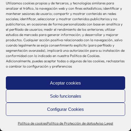
Utilizamos cookies propias y de terceros, y tecnologías similares para
analizar el tráfico, la navegación web y con fines estadísticos; identificar y
mantener sesiones de usuario; compartir y mostrar contenido en redes
sociales; identificar, seleccionar y mostrar contenidos publicitarios y no
publicitarios, en ocasiones de forma personalizada con base en analítica y
Localización
el perfilado de usuarios; medir el rendimiento de los anteriores; utilizar
estudios de mercado para generar información; y desarrollar y mejorar
productos. Cualquier acción positiva relacionada con la navegación, salvo
Asociación Instituto de Investigación
cuando legalmente se exija consentimiento explícito (para perfilado y
segmentación avanzada), implicará una autorización para su instalación de
en Sistemas de Salud – Biosistemak
conformidad con lo indicado en nuestra Política de Cookies.
Adicionalmente, puedes aceptar todas o algunas de las cookies, rechazarlas
B Accelerator Tower (BAT) Gran Vía, 1
o cambiar la configuración y preferencias
48001 Bilbao (Bizkaia)
Aceptar cookies
Contacto
Solo funcionales
bio-sistemak@bio-sistemak.eus
Configurar Cookies
944 00 77 90
Política de cookies
Política de Protección de datos
Aviso Legal