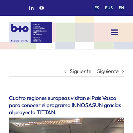
Saltar
ES
EUS
EN
al
contenido
Toggl
Navig
INICIO
BIOSISTEMAK
Siguiente
Siguiente
ÁREAS DE INVESTIGACIÓN
Cuatro regiones europeas visitan el País Vasco
para conocer el programa INNOSASUN gracias
GRUPOS DE INVESTIGACIÓN
al proyecto TITTAN.
PROYECTOS/COLABORACIONES