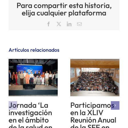
Para compartir esta historia,
elija cualquier plataforma
Facebook
X
LinkedIn
Correo
electrónico
Artículos relacionados
Jornada ‘La
Participamos
investigación
en la XLIV
en el ámbito
Reunión Anual
de la salud en
de la SEE en