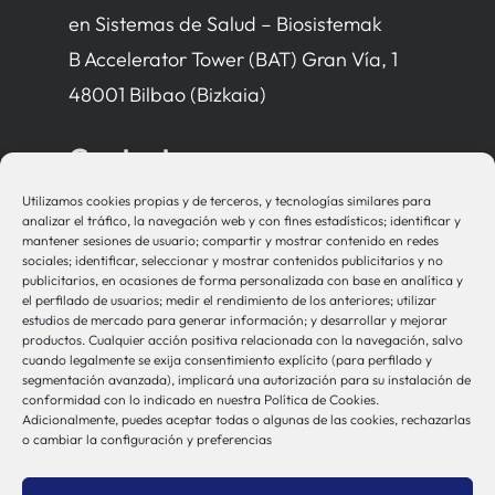
en Sistemas de Salud – Biosistemak
B Accelerator Tower (BAT) Gran Vía, 1
48001 Bilbao (Bizkaia)
Contacto
Utilizamos cookies propias y de terceros, y tecnologías similares para
bio-sistemak@bio-sistemak.eus
analizar el tráfico, la navegación web y con fines estadísticos; identificar y
mantener sesiones de usuario; compartir y mostrar contenido en redes
944 00 77 90
sociales; identificar, seleccionar y mostrar contenidos publicitarios y no
publicitarios, en ocasiones de forma personalizada con base en analítica y
el perfilado de usuarios; medir el rendimiento de los anteriores; utilizar
estudios de mercado para generar información; y desarrollar y mejorar
productos. Cualquier acción positiva relacionada con la navegación, salvo
Otros Enlaces
cuando legalmente se exija consentimiento explícito (para perfilado y
segmentación avanzada), implicará una autorización para su instalación de
conformidad con lo indicado en nuestra Política de Cookies.
Adicionalmente, puedes aceptar todas o algunas de las cookies, rechazarlas
Osakidetza
o cambiar la configuración y preferencias
Bioef
Gobierno Vasco