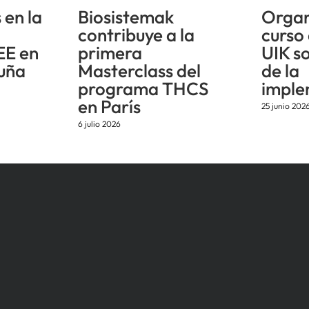
 en la
Biosistemak
Organ
n
contribuye a la
curso
EE en
primera
UIK s
uña
Masterclass del
de la
programa THCS
imple
en París
25 junio 202
6 julio 2026