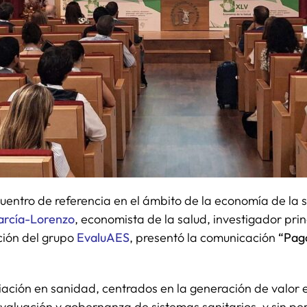
entro de referencia en el ámbito de la economía de la s
arcía-Lorenzo
, economista de la salud, investigador pri
ción del grupo
EvaluAES
, presentó la comunicación
“Pago
ción en sanidad, centrados en la generación de valor en
valuación y gobernanza de sistemas sanitarios, y sin per