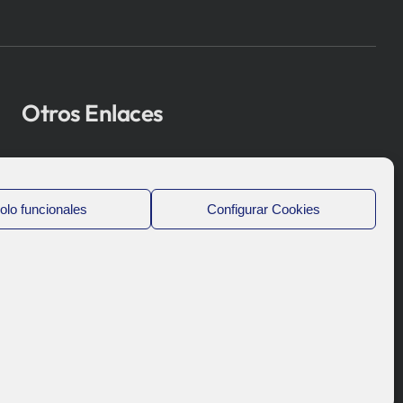
Otros Enlaces
Osakidetza
Bioef
olo funcionales
Configurar Cookies
Gobierno Vasco
UPV/EHU
Aviso-Legal
Política de Privacidad
Política de Cookies
Sistema Interno de Información