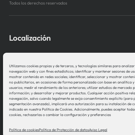
Todos los derechos reservados
Localización
Asociación Instituto de Investigación
en Sistemas de Salud – Biosistemak
Utilizamos cookies propias y de terceros, y tecnologías similares para analizar e
navegación web y con fines estadísticos; identificar y mantener sesiones de us
B Accelerator Tower (BAT) Gran Vía, 1
mostrar contenido en redes sociales; identificar, seleccionar y mostrar conteni
no publicitarios, en ocasiones de forma personalizada con base en analítica y 
48001 Bilbao (Bizkaia)
usuarios; medir el rendimiento de los anteriores; utilizar estudios de mercado
información; y desarrollar y mejorar productos. Cualquier acción positiva rel
navegación, salvo cuando legalmente se exija consentimiento explícito (para p
segmentación avanzada), implicará una autorización para su instalación de 
indicado en nuestra Política de Cookies. Adicionalmente, puedes aceptar todas
cookies, rechazarlas o cambiar la configuración y preferencias
Política de cookies
Política de Protección de datos
Aviso Legal