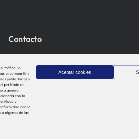
Contacto
bio-sistemak@bio-sistemak.eus
944 00 77 90
l tráfico, la
Aceptar cookies
S
uario; compartir y
dos publicitarios y
el perfilado de
 para generar
acionada con la
erfilado y
conformidad con lo
 o algunas de las