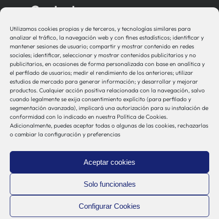
Contacto
Utilizamos cookies propias y de terceros, y tecnologías similares para
bio-sistemak@bio-sistemak.eus
analizar el tráfico, la navegación web y con fines estadísticos; identificar y
mantener sesiones de usuario; compartir y mostrar contenido en redes
944 00 77 90
sociales; identificar, seleccionar y mostrar contenidos publicitarios y no
publicitarios, en ocasiones de forma personalizada con base en analítica y
el perfilado de usuarios; medir el rendimiento de los anteriores; utilizar
estudios de mercado para generar información; y desarrollar y mejorar
productos. Cualquier acción positiva relacionada con la navegación, salvo
Otros Enlaces
cuando legalmente se exija consentimiento explícito (para perfilado y
segmentación avanzada), implicará una autorización para su instalación de
conformidad con lo indicado en nuestra Política de Cookies.
Adicionalmente, puedes aceptar todas o algunas de las cookies, rechazarlas
Osakidetza
o cambiar la configuración y preferencias
Bioef
Gobierno Vasco
Aceptar cookies
UPV/EHU
Aviso-Legal
Solo funcionales
Política de Privacidad
Configurar Cookies
Política de Cookies