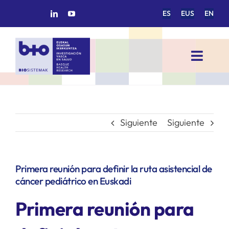
Saltar
ES
EUS
EN
al
contenido
Toggl
Navig
INICIO
BIOSISTEMAK
Siguiente
Siguiente
ÁREAS DE INVESTIGACIÓN
Primera reunión para definir la ruta asistencial de
cáncer pediátrico en Euskadi
GRUPOS DE INVESTIGACIÓN
Primera reunión para
PROYECTOS/COLABORACIONES