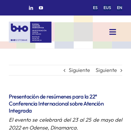
Saltar
ES
EUS
EN
al
contenido
Toggl
Navig
INICIO
BIOSISTEMAK
Siguiente
Siguiente
ÁREAS DE INVESTIGACIÓN
Presentación de resúmenes para la 22ª
Conferencia Internacional sobre Atención
GRUPOS DE INVESTIGACIÓN
Integrada
El evento se celebrará del 23 al 25 de mayo del
PROYECTOS/COLABORACIONES
2022 en Odense, Dinamarca.