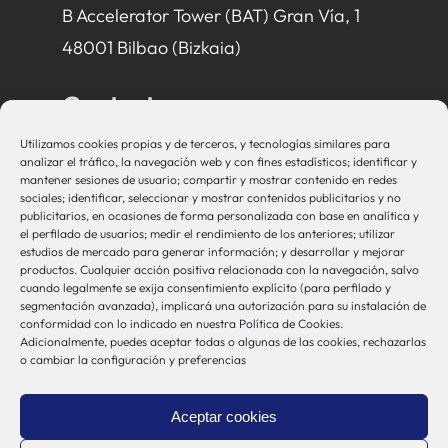
B Accelerator Tower (BAT) Gran Vía, 1
48001 Bilbao (Bizkaia)
Contacto
Utilizamos cookies propias y de terceros, y tecnologías similares para
bio-sistemak@bio-sistemak.eus
analizar el tráfico, la navegación web y con fines estadísticos; identificar y
mantener sesiones de usuario; compartir y mostrar contenido en redes
944 00 77 90
sociales; identificar, seleccionar y mostrar contenidos publicitarios y no
publicitarios, en ocasiones de forma personalizada con base en analítica y
el perfilado de usuarios; medir el rendimiento de los anteriores; utilizar
estudios de mercado para generar información; y desarrollar y mejorar
productos. Cualquier acción positiva relacionada con la navegación, salvo
Otros Enlaces
cuando legalmente se exija consentimiento explícito (para perfilado y
segmentación avanzada), implicará una autorización para su instalación de
conformidad con lo indicado en nuestra Política de Cookies.
Adicionalmente, puedes aceptar todas o algunas de las cookies, rechazarlas
Osakidetza
o cambiar la configuración y preferencias
Bioef
Gobierno Vasco
Aceptar cookies
UPV/EHU