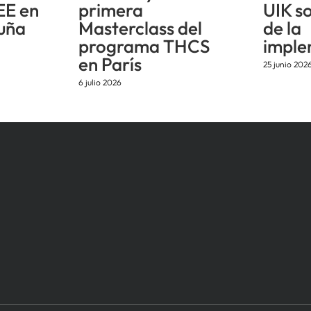
EE en
primera
UIK s
uña
Masterclass del
de la
programa THCS
imple
en París
25 junio 202
6 julio 2026