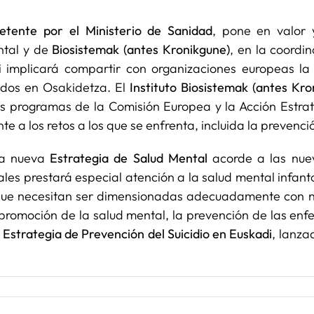
tente por el Ministerio de Sanidad
, pone en valor 
ntal y de
Biosistemak (antes Kronikgune)
, en la coordi
 implicará compartir con organizaciones europeas la 
dos en Osakidetza. El
Instituto Biosistemak
(antes Kro
es programas de la Comisión Europea y la Acción Estrat
te a los retos a los que se enfrenta, incluida la preven
na nueva
Estrategia de Salud Mental
acorde a las nue
ales prestará especial atención a la salud mental infant
ue necesitan ser dimensionadas adecuadamente con nu
 promoción de la salud mental, la prevención de las enf
a
Estrategia de Prevención del Suicidio en Euskadi
, lanza