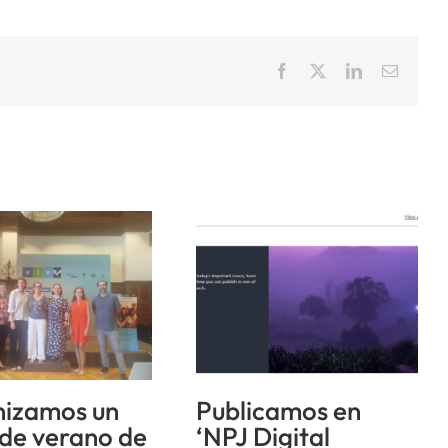
Facebook
X
LinkedIn
Correo
electrón
izamos un
Publicamos en
 de verano de
‘NPJ Digital