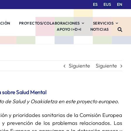
ES
EUS
EN
ACIÓN
PROYECTOS/COLABORACIONES
SERVICIOS
APOYO I+D+I
NOTICIAS
Siguiente
Siguiente
a sobre Salud Mental
nto de Salud y Osakidetza en este proyecto europeo.
ión y prioridades sanitarias de la Comisión Europea
 y prevención de los problemas relacionados. Las
isión Europea se aproximan a la detección precoz y