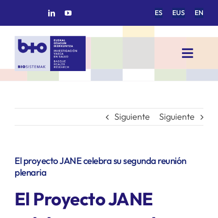
Saltar
ES
EUS
EN
al
contenido
Toggl
Navig
INICIO
BIOSISTEMAK
Siguiente
Siguiente
ÁREAS DE INVESTIGACIÓN
El proyecto JANE celebra su segunda reunión
plenaria
GRUPOS DE INVESTIGACIÓN
El Proyecto JANE
PROYECTOS/COLABORACIONES