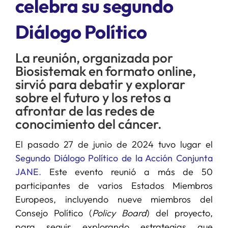
celebra su segundo
Diálogo Político
SERVICIOS
La reunión, organizada por
APOYO I+D+I
Biosistemak en formato online,
sirvió para debatir y explorar
NOTICIAS
sobre el futuro y los retos a
afrontar de las redes de
conocimiento del cáncer.
El pasado 27 de junio de 2024 tuvo lugar el
Segundo Diálogo Político de la Acción Conjunta
JANE
.
Este evento reunió a más de 50
participantes de varios Estados Miembros
Europeos, incluyendo nueve miembros del
Consejo Político (
Policy Board
) del proyecto,
para seguir explorando estrategias que