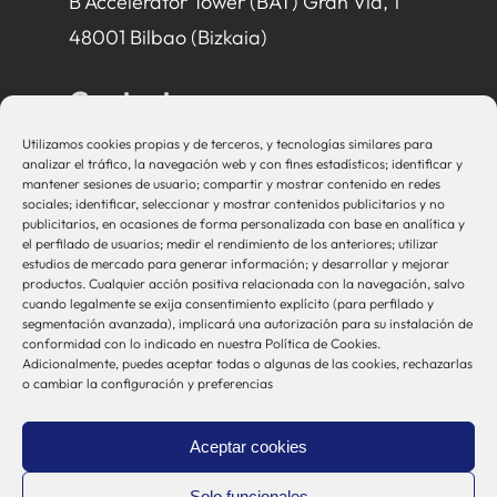
B Accelerator Tower (BAT) Gran Vía, 1
48001 Bilbao (Bizkaia)
Contacto
Utilizamos cookies propias y de terceros, y tecnologías similares para
bio-sistemak@bio-sistemak.eus
analizar el tráfico, la navegación web y con fines estadísticos; identificar y
mantener sesiones de usuario; compartir y mostrar contenido en redes
944 00 77 90
sociales; identificar, seleccionar y mostrar contenidos publicitarios y no
publicitarios, en ocasiones de forma personalizada con base en analítica y
el perfilado de usuarios; medir el rendimiento de los anteriores; utilizar
estudios de mercado para generar información; y desarrollar y mejorar
productos. Cualquier acción positiva relacionada con la navegación, salvo
Otros Enlaces
cuando legalmente se exija consentimiento explícito (para perfilado y
segmentación avanzada), implicará una autorización para su instalación de
conformidad con lo indicado en nuestra Política de Cookies.
Adicionalmente, puedes aceptar todas o algunas de las cookies, rechazarlas
Osakidetza
o cambiar la configuración y preferencias
Bioef
Gobierno Vasco
Aceptar cookies
UPV/EHU
Aviso-Legal
Solo funcionales