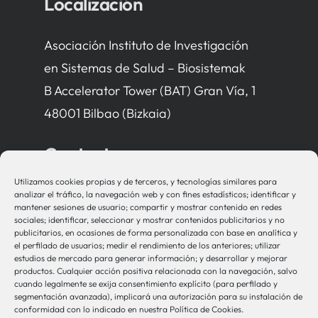
Localización
Asociación Instituto de Investigación
en Sistemas de Salud – Biosistemak
B Accelerator Tower (BAT) Gran Vía, 1
48001 Bilbao (Bizkaia)
Contacto
Utilizamos cookies propias y de terceros, y tecnologías similares para
bio-sistemak@bio-sistemak.eus
analizar el tráfico, la navegación web y con fines estadísticos; identificar y
mantener sesiones de usuario; compartir y mostrar contenido en redes
944 00 77 90
sociales; identificar, seleccionar y mostrar contenidos publicitarios y no
publicitarios, en ocasiones de forma personalizada con base en analítica y
el perfilado de usuarios; medir el rendimiento de los anteriores; utilizar
estudios de mercado para generar información; y desarrollar y mejorar
productos. Cualquier acción positiva relacionada con la navegación, salvo
Otros Enlaces
cuando legalmente se exija consentimiento explícito (para perfilado y
segmentación avanzada), implicará una autorización para su instalación de
conformidad con lo indicado en nuestra Política de Cookies.