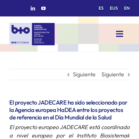
Saltar
ES
EUS
EN
al
contenido
Toggl
Navig
INICIO
BIOSISTEMAK
Siguiente
Siguiente
ÁREAS DE INVESTIGACIÓN
El proyecto JADECARE ha sido seleccionado por
la Agencia europea HaDEA entre los proyectos
GRUPOS DE INVESTIGACIÓN
de referencia en el Día Mundial de la Salud
El proyecto europeo JADECARE está coordinado
PROYECTOS/COLABORACIONES
a nivel europeo por el Instituto Biosistemak