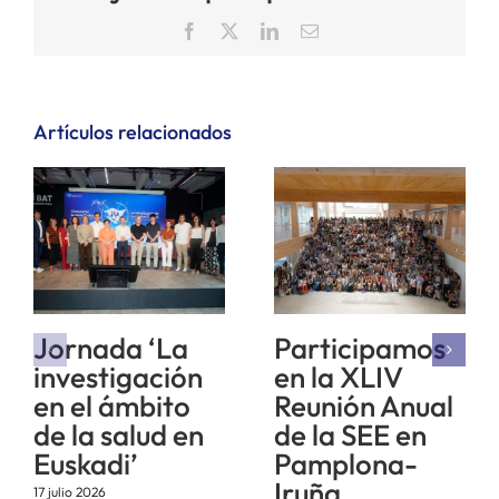
Facebook
X
LinkedIn
Correo
electrónico
Artículos relacionados
Jornada ‘La
Participamos
investigación
en la XLIV
en el ámbito
Reunión Anual
de la salud en
de la SEE en
Euskadi’
Pamplona-
Iruña
17 julio 2026