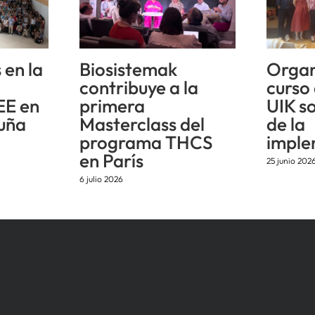
 en la
Biosistemak
Organ
n
contribuye a la
curso
EE en
primera
UIK s
uña
Masterclass del
de la
programa THCS
imple
en París
25 junio 202
6 julio 2026