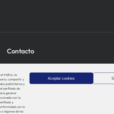
Contacto
bio-sistemak@bio-sistemak.eus
944 00 77 90
l tráfico, la
Aceptar cookies
S
uario; compartir y
dos publicitarios y
el perfilado de
 para generar
acionada con la
erfilado y
conformidad con lo
 o algunas de las