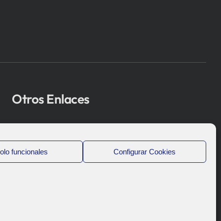
Otros Enlaces
Osakidetza
Bioef
olo funcionales
Configurar Cookies
Gobierno Vasco
UPV/EHU
Aviso-Legal
Política de Privacidad
Política de Cookies