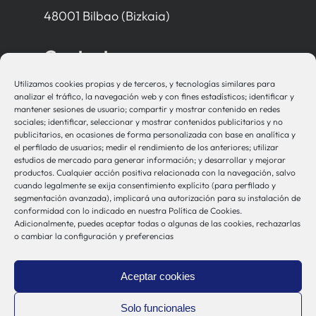
48001 Bilbao (Bizkaia)
Contacto
Utilizamos cookies propias y de terceros, y tecnologías similares para
bio-sistemak@bio-sistemak.eus
analizar el tráfico, la navegación web y con fines estadísticos; identificar y
mantener sesiones de usuario; compartir y mostrar contenido en redes
944 00 77 90
sociales; identificar, seleccionar y mostrar contenidos publicitarios y no
publicitarios, en ocasiones de forma personalizada con base en analítica y
el perfilado de usuarios; medir el rendimiento de los anteriores; utilizar
estudios de mercado para generar información; y desarrollar y mejorar
productos. Cualquier acción positiva relacionada con la navegación, salvo
Otros Enlaces
cuando legalmente se exija consentimiento explícito (para perfilado y
segmentación avanzada), implicará una autorización para su instalación de
conformidad con lo indicado en nuestra Política de Cookies.
Adicionalmente, puedes aceptar todas o algunas de las cookies, rechazarlas
Osakidetza
o cambiar la configuración y preferencias
Bioef
Gobierno Vasco
Aceptar cookies
UPV/EHU
Aviso-Legal
Solo funcionales