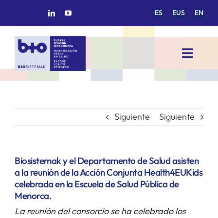
Saltar
ES
EUS
EN
al
contenido
Toggl
Navig
INICIO
BIOSISTEMAK
Siguiente
Siguiente
ÁREAS DE INVESTIGACIÓN
Biosistemak y el Departamento de Salud asisten
a la reunión de la Acción Conjunta Health4EUKids
GRUPOS DE INVESTIGACIÓN
celebrada en la Escuela de Salud Pública de
Menorca.
La reunión del consorcio se ha celebrado los
PROYECTOS/COLABORACIONES