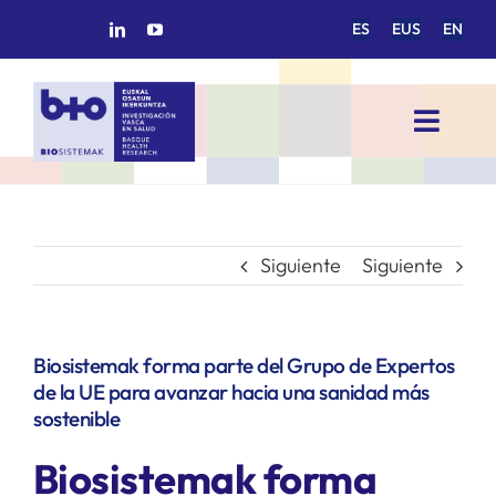
Saltar
ES
EUS
EN
al
contenido
Toggl
Navig
INICIO
BIOSISTEMAK
Siguiente
Siguiente
ÁREAS DE INVESTIGACIÓN
Biosistemak forma parte del Grupo de Expertos
de la UE para avanzar hacia una sanidad más
GRUPOS DE INVESTIGACIÓN
sostenible
Biosistemak forma
PROYECTOS/COLABORACIONES