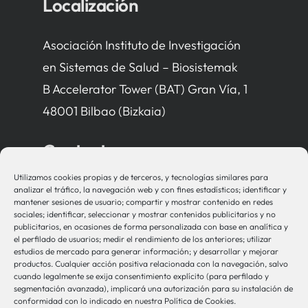
Localización
Asociación Instituto de Investigación
en Sistemas de Salud – Biosistemak
B Accelerator Tower (BAT) Gran Vía, 1
48001 Bilbao (Bizkaia)
Contacto
Utilizamos cookies propias y de terceros, y tecnologías similares para
bio-sistemak@bio-sistemak.eus
analizar el tráfico, la navegación web y con fines estadísticos; identificar y
mantener sesiones de usuario; compartir y mostrar contenido en redes
944 00 77 90
sociales; identificar, seleccionar y mostrar contenidos publicitarios y no
publicitarios, en ocasiones de forma personalizada con base en analítica y
el perfilado de usuarios; medir el rendimiento de los anteriores; utilizar
estudios de mercado para generar información; y desarrollar y mejorar
productos. Cualquier acción positiva relacionada con la navegación, salvo
Otros Enlaces
cuando legalmente se exija consentimiento explícito (para perfilado y
segmentación avanzada), implicará una autorización para su instalación de
conformidad con lo indicado en nuestra Política de Cookies.