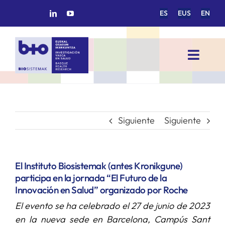
Saltar
ES
EUS
EN
al
contenido
Toggl
Navig
INICIO
BIOSISTEMAK
Siguiente
Siguiente
ÁREAS DE INVESTIGACIÓN
El Instituto Biosistemak (antes Kronikgune)
participa en la jornada “El Futuro de la
GRUPOS DE INVESTIGACIÓN
Innovación en Salud” organizado por Roche
El evento se ha celebrado el 27 de junio de 2023
PROYECTOS/COLABORACIONES
en la nueva sede en Barcelona, Campús Sant