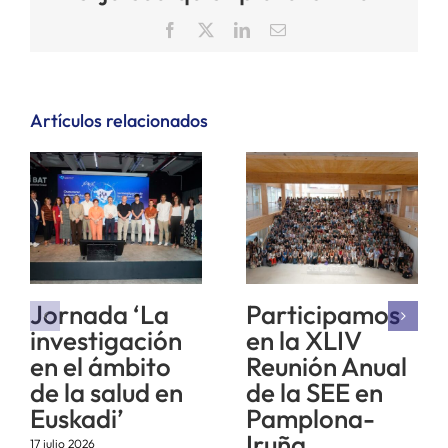
Facebook
X
LinkedIn
Correo
electrónico
Artículos relacionados
Jornada ‘La
Participamos
investigación
en la XLIV
en el ámbito
Reunión Anual
de la salud en
de la SEE en
Euskadi’
Pamplona-
Iruña
17 julio 2026