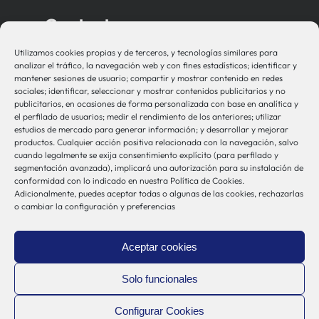
Contacto
Utilizamos cookies propias y de terceros, y tecnologías similares para
bio-sistemak@bio-sistemak.eus
analizar el tráfico, la navegación web y con fines estadísticos; identificar y
mantener sesiones de usuario; compartir y mostrar contenido en redes
944 00 77 90
sociales; identificar, seleccionar y mostrar contenidos publicitarios y no
publicitarios, en ocasiones de forma personalizada con base en analítica y
el perfilado de usuarios; medir el rendimiento de los anteriores; utilizar
estudios de mercado para generar información; y desarrollar y mejorar
productos. Cualquier acción positiva relacionada con la navegación, salvo
Otros Enlaces
cuando legalmente se exija consentimiento explícito (para perfilado y
segmentación avanzada), implicará una autorización para su instalación de
conformidad con lo indicado en nuestra Política de Cookies.
Adicionalmente, puedes aceptar todas o algunas de las cookies, rechazarlas
Osakidetza
o cambiar la configuración y preferencias
Bioef
Gobierno Vasco
Aceptar cookies
UPV/EHU
Aviso-Legal
Solo funcionales
Política de Privacidad
Configurar Cookies
Política de Cookies