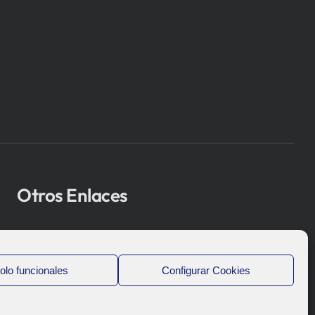
Otros Enlaces
Osakidetza
Bioef
olo funcionales
Configurar Cookies
Gobierno Vasco
UPV/EHU
Aviso-Legal