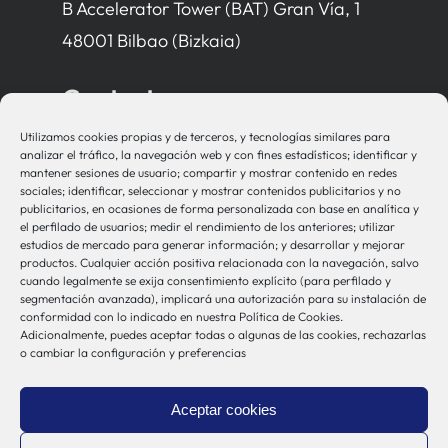
B Accelerator Tower (BAT) Gran Vía, 1
48001 Bilbao (Bizkaia)
Contacto
Utilizamos cookies propias y de terceros, y tecnologías similares para
bio-sistemak@bio-sistemak.eus
analizar el tráfico, la navegación web y con fines estadísticos; identificar y
mantener sesiones de usuario; compartir y mostrar contenido en redes
944 00 77 90
sociales; identificar, seleccionar y mostrar contenidos publicitarios y no
publicitarios, en ocasiones de forma personalizada con base en analítica y
el perfilado de usuarios; medir el rendimiento de los anteriores; utilizar
estudios de mercado para generar información; y desarrollar y mejorar
productos. Cualquier acción positiva relacionada con la navegación, salvo
Otros Enlaces
cuando legalmente se exija consentimiento explícito (para perfilado y
segmentación avanzada), implicará una autorización para su instalación de
conformidad con lo indicado en nuestra Política de Cookies.
Adicionalmente, puedes aceptar todas o algunas de las cookies, rechazarlas
Osakidetza
o cambiar la configuración y preferencias
Bioef
Gobierno Vasco
Aceptar cookies
UPV/EHU