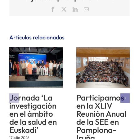
Facebook
X
LinkedIn
Correo
electrónico
Artículos relacionados
Jornada ‘La
Participamos
investigación
en la XLIV
en el ámbito
Reunión Anual
de la salud en
de la SEE en
Euskadi’
Pamplona-
Iruña
17 julio 2026