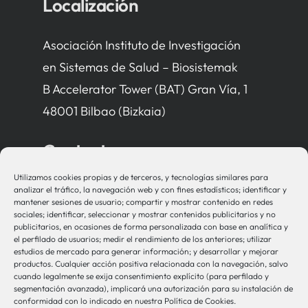
Localización
Asociación Instituto de Investigación
en Sistemas de Salud – Biosistemak
B Accelerator Tower (BAT) Gran Vía, 1
48001 Bilbao (Bizkaia)
Contacto
Utilizamos cookies propias y de terceros, y tecnologías similares para
bio-sistemak@bio-sistemak.eus
analizar el tráfico, la navegación web y con fines estadísticos; identificar y
mantener sesiones de usuario; compartir y mostrar contenido en redes
944 00 77 90
sociales; identificar, seleccionar y mostrar contenidos publicitarios y no
publicitarios, en ocasiones de forma personalizada con base en analítica y
el perfilado de usuarios; medir el rendimiento de los anteriores; utilizar
estudios de mercado para generar información; y desarrollar y mejorar
productos. Cualquier acción positiva relacionada con la navegación, salvo
Otros Enlaces
cuando legalmente se exija consentimiento explícito (para perfilado y
segmentación avanzada), implicará una autorización para su instalación de
conformidad con lo indicado en nuestra Política de Cookies.