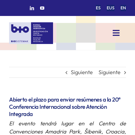
Saltar
ES
EUS
EN
al
contenido
Toggl
Navig
INICIO
BIOSISTEMAK
Siguiente
Siguiente
ÁREAS DE INVESTIGACIÓN
Abierto el plazo para enviar resúmenes a la 20ª
Conferencia Internacional sobre Atención
GRUPOS DE INVESTIGACIÓN
Integrada
El evento tendrá lugar en el Centro de
PROYECTOS/COLABORACIONES
Convenciones Amadria Park, Šibenik, Croacia,