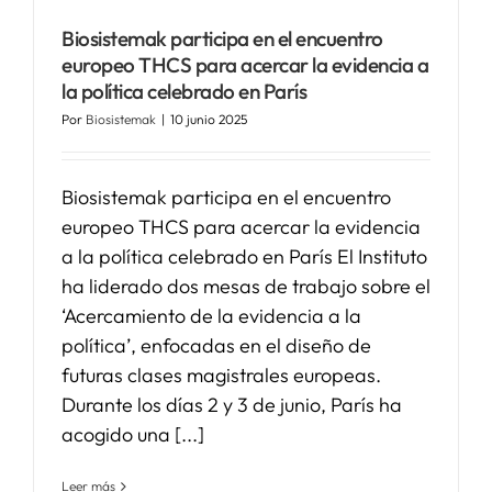
Biosistemak participa en el encuentro
SERVICIOS
europeo THCS para acercar la evidencia a
la política celebrado en París
Por
Biosistemak
|
10 junio 2025
APOYO I+D+I
Biosistemak participa en el encuentro
NOTICIAS
europeo THCS para acercar la evidencia
a la política celebrado en París El Instituto
ha liderado dos mesas de trabajo sobre el
‘Acercamiento de la evidencia a la
política’, enfocadas en el diseño de
futuras clases magistrales europeas.
Durante los días 2 y 3 de junio, París ha
acogido una [...]
Leer más