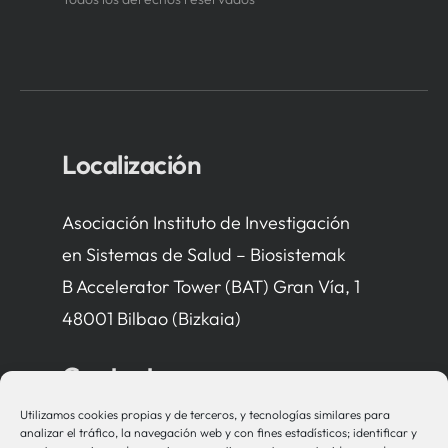
Localización
Asociación Instituto de Investigación
en Sistemas de Salud – Biosistemak
B Accelerator Tower (BAT) Gran Vía, 1
48001 Bilbao (Bizkaia)
Contacto
Utilizamos cookies propias y de terceros, y tecnologías similares para
bio-sistemak@bio-sistemak.eus
analizar el tráfico, la navegación web y con fines estadísticos; identificar y