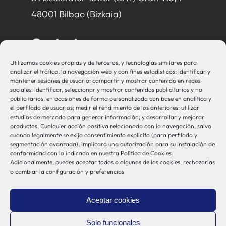
48001 Bilbao (Bizkaia)
Contacto
Utilizamos cookies propias y de terceros, y tecnologías similares para
bio-sistemak@bio-sistemak.eus
analizar el tráfico, la navegación web y con fines estadísticos; identificar y
mantener sesiones de usuario; compartir y mostrar contenido en redes
944 00 77 90
sociales; identificar, seleccionar y mostrar contenidos publicitarios y no
publicitarios, en ocasiones de forma personalizada con base en analítica y
el perfilado de usuarios; medir el rendimiento de los anteriores; utilizar
estudios de mercado para generar información; y desarrollar y mejorar
productos. Cualquier acción positiva relacionada con la navegación, salvo
Otros Enlaces
cuando legalmente se exija consentimiento explícito (para perfilado y
segmentación avanzada), implicará una autorización para su instalación de
conformidad con lo indicado en nuestra Política de Cookies.
Adicionalmente, puedes aceptar todas o algunas de las cookies, rechazarlas
Osakidetza
o cambiar la configuración y preferencias
Bioef
Gobierno Vasco
Aceptar cookies
UPV/EHU
Aviso-Legal
Solo funcionales