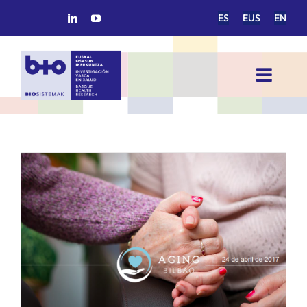
Saltar
ES
EUS
EN
al
contenido
Toggl
Navig
INICIO
BIOSISTEMAK
ÁREAS DE INVESTIGACIÓN
GRUPOS DE INVESTIGACIÓN
PROYECTOS/COLABORACIONES