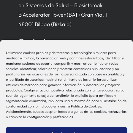
en Sistemas de Salud – Biosistemak
B Accelerator Tower (BAT) Gran Vía, 1
48001 Bilbao (Bizkaia)
Contacto
Utilizamos cookies propias y de terceros, y tecnologías similares para
bio-sistemak@bio-sistemak.eus
analizar el tráfico, la navegación web y con fines estadísticos; identificar y
mantener sesiones de usuario; compartir y mostrar contenido en redes
944 00 77 90
sociales; identificar, seleccionar y mostrar contenidos publicitarios y no
publicitarios, en ocasiones de forma personalizada con base en analítica y
el perfilado de usuarios; medir el rendimiento de los anteriores; utilizar
estudios de mercado para generar información; y desarrollar y mejorar
productos. Cualquier acción positiva relacionada con la navegación, salvo
Otros Enlaces
cuando legalmente se exija consentimiento explícito (para perfilado y
segmentación avanzada), implicará una autorización para su instalación de
conformidad con lo indicado en nuestra Política de Cookies.
Adicionalmente, puedes aceptar todas o algunas de las cookies, rechazarlas
Osakidetza
o cambiar la configuración y preferencias
Bioef
Gobierno Vasco